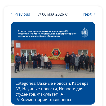
Слушателям
Previous
// 06 мая 2026 //
Next
Партнерам
НИОКР
Categories:
Важные новости
,
Кафедра
А3
,
Научные новости
,
Новости для
студентов
,
Факультет «А»
к
//
Комментарии
отключены
записи