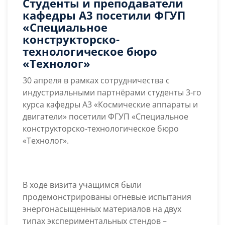
Студенты и преподаватели
Студенты
кафедры А3 посетили ФГУП
и
«Специальное
преподаватели
конструкторско-
кафедры
технологическое бюро
А3
«Технолог»
посетили
ФГУП
30 апреля в рамках сотрудничества с
«Специальное
индустриальными партнёрами студенты 3-го
конструкторско-
курса кафедры А3 «Космические аппараты и
технологическое
двигатели» посетили ФГУП «Специальное
бюро
конструкторско-технологическое бюро
«Технолог»
«Технолог».
В ходе визита учащимся были
продемонстрированы огневые испытания
энергонасыщенных материалов на двух
типах экспериментальных стендов –