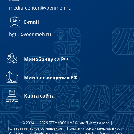
media_center@voenmeh.ru
E-mail
bgtu@voenmeh.ru
Минобрнауки РФ
Минпросвещения РФ
Карта сайта
© 2024 — 2026 БГТУ «ВОЕНМЕХ» им Д.Ф.Устинова |
Пользовательское соглашение
|
Политика конфиденциальности
|
Согласие на обработку персональных данных
|
Файлы «cookie»
|