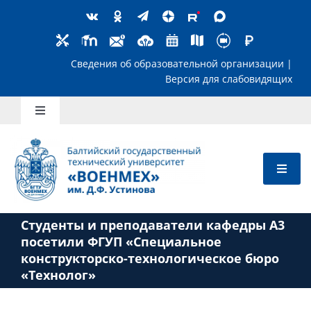
Skip
to
content
Сведения об образовательной организ
Версия для слабов
Toggle
Navigation
Школьникам
Абитуриентам
Студенты и преподаватели кафедры А3
Студентам
посетили ФГУП «Специальное
конструкторско-технологическое бюро
«Технолог»
Преподавателям