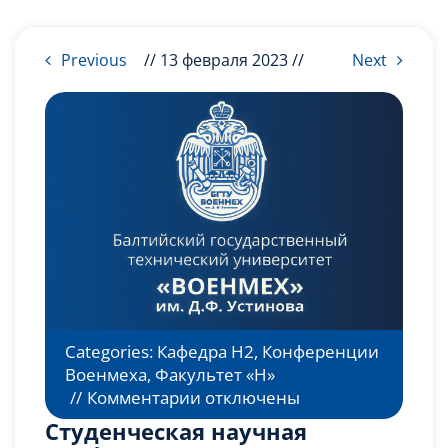
Слушателям
Previous
// 13 февраля 2023 //
Next
Партнерам
НИОКР
Categories:
Кафедра Н2
,
Конференции
Военмеха
,
Факультет «Н»
к
//
Комментарии
отключены
записи
Студенческая научная
Студенческая