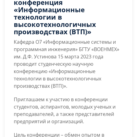
конференция
научная
«Информационные
конференция
технологии в
«Информационные
высокотехнологичных
технологии
производствах (ВТП)»
в
высокотехнологичных
Кафедра О7 «Информационные системы и
производствах
программная инженерия» БГТУ «ВОЕНМЕХ»
(ВТП)»
им. Д.Ф. Устинова 15 марта 2023 года
проводит студенческую научную
конференцию «Информационные
технологии в высокотехнологичных
производствах (ВТП)».
Приглашаем к участию в конференции
студентов, аспирантов, молодых ученых и
преподавателей, а также представителей
предприятий и организаций.
Цель конференции – обмен опытом в