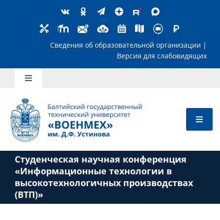
Skip
to
content
Сведения об образовательной организ
Версия для слабов
Toggle
Navigation
Школьникам
Абитуриентам
Студенческая научная конференция
Студентам
«Информационные технологии в
высокотехнологичных производствах
(ВТП)»
Преподавателям