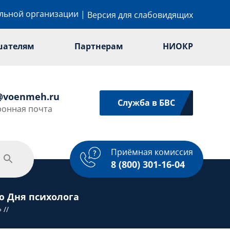
ельной организации
|
Версия для слабовидящих
шателям
Партнерам
НИОКР
@voenmeh.ru
Служба в БВС
ронная почта
Приёмная комиссия
одежная политика
Спорт
Услуги
8 (800) 301-16-04
ю Дня психолога
»