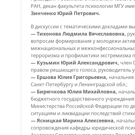
РАН, декан факультета психологии МГУ име
Зинченко Юрий Петрович.
В дискуссии с тематическими докладами вы
— Тихонова Людмила Вячеславовна,
рук
вопросам формирования у молодежи актив
межнациональных и межконфессиональных
терроризма и профилактики экстремизма п
— Кузьмин Юрий Александрович,
член 
правом решающего голоса, руководитель у
— Ершова Юлия Григорьевна,
начальник 
Санкт-Петербургу и Ленинградской обл.;
— Бирючкова Юлия Михайловна,
началь
бюджетного государственного учреждения
Министерства Российской Федерации по д
ситуациям и ликвидации последствий стихий
— Ясницкая Марина Алексеевна,
начальн
сопровождения кафедры юридической псих
Академии Следственного комитета Российс