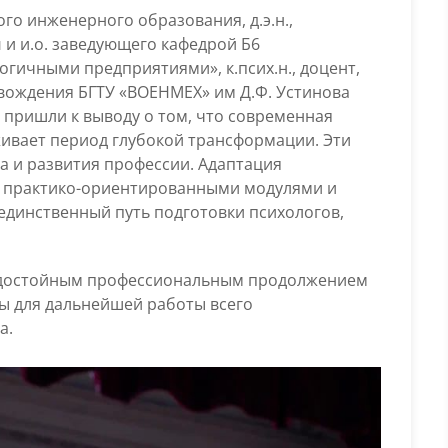
ого инженерного образования, д.э.н.,
ч
и и.о. заведующего кафедрой Б6
гичными предприятиями», к.псих.н., доцент,
вождения БГТУ «ВОЕНМЕХ» им Д.Ф. Устинова
 пришли к выводу о том, что современная
ивает период глубокой трансформации. Эти
а и развития профессии. Адаптация
е практико-ориентированными модулями и
 единственный путь подготовки психологов,
л достойным профессиональным продолжением
ры для дальнейшей работы всего
а.