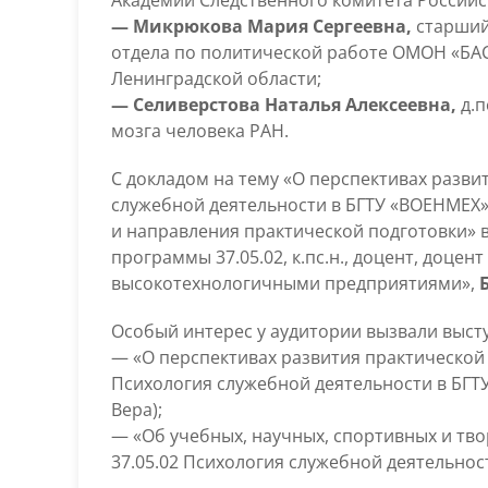
— Микрюкова Мария Сергеевна,
старший
отдела по политической работе ОМОН «БАС
Ленинградской области;
— Селиверстова Наталья Алексеевна,
д.п
мозга человека РАН.
С докладом на тему «О перспективах разви
служебной деятельности в БГТУ «ВОЕНМЕХ»
и направления практической подготовки» 
программы 37.05.02, к.пс.н., доцент, доце
высокотехнологичными предприятиями»,
Особый интерес у аудитории вызвали высту
— «О перспективах развития практической 
Психология служебной деятельности в БГТУ 
Вера);
— «Об учебных, научных, спортивных и тв
37.05.02 Психология служебной деятельнос