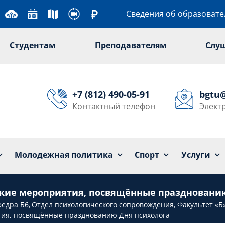
Сведения об образоват
Студентам
Преподавателям
Слу
+7 (812) 490-05-91
bgtu
Контактный телефон
Элект
Университет
Образование
Наука
Мол
Молодежная политика
Спорт
Услуги
ские мероприятия, посвящённые праздновани
едра Б6
Отдел психологического сопровождения
Факультет «Б
тия, посвящённые празднованию Дня психолога