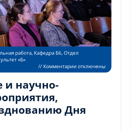
льная работа
,
Кафедра Б6
,
Отдел
ультет «Б»
к
//
Комментарии
отключены
записи
Просветительские
 и научно-
и
научно-
роприятия,
практические
зднованию Дня
мероприятия,
посвящённые
празднованию
Дня