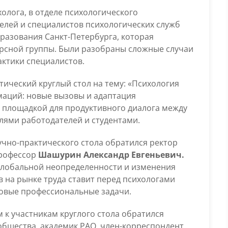
психолога
холога, в отделе психологического
лей и специалистов психологических служб
разования Санкт-Петербурга, которая
рсной группы. Были разобраны сложные случаи
актики специалистов.
тический круглый стол на тему: «Психология
маций: новые вызовы и адаптация
 площадкой для продуктивного диалога между
ями работодателей и студентами.
учно-практического стола обратился ректор
 профессор
Шашурин Александр Евгеньевич.
 глобальной неопределенности и изменения
 на рынке труда ставит перед психологами
овые профессиональные задачи.
 к участникам круглого стола обратился
общества, академик РАО, член-корреспондент