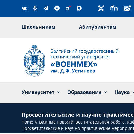
Skip
to
content
Школьникам
Абитуриентам
Университет
Образование
Наука
Просветительские и научно-практиче
Home
Важные новости
Воспитательная работа
Каф
Просветительские и научно-практические мероприя