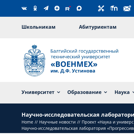
Skip
to
content
Школьникам
Абитуриентам
Университет
Образование
Наука
Научно-исследовательская лаборатори
Home
Научные новости
Проект «Наука и универ
Научно-исследовательская лаборатория «Прогрессив