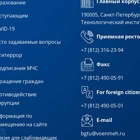
Главный корпус
разование
190005, Санкт-Петербург
ступающим
Технологический инсти
VID-19
Приемная ректо
сто задаваемые вопросы
+7 (812) 316-23-94
титеррор
Факс
едписания МЧС
+7 (812) 490-05-91
ращение граждан
For foreign citize
отиводействие
ррупции
+7 (812) 490-05-01
формация по
E-mail
змещению на сайте
bgtu@voenmeh.ru
рсия для слабовидящих