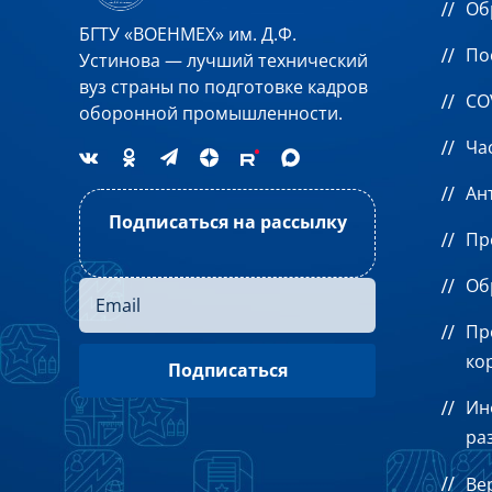
Об
БГТУ «ВОЕНМЕХ» им. Д.Ф.
По
Устинова — лучший технический
вуз страны по подготовке кадров
CO
оборонной промышленности.
Ча
Ан
Подписаться на рассылку
Пр
Об
Пр
ко
Ин
ра
Ве