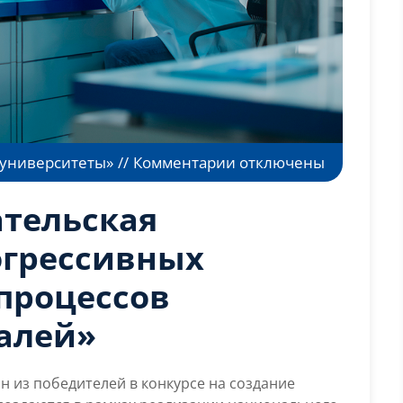
к
 университеты»
//
Комментарии
отключены
записи
Научно-
ательская
исследовательская
лаборатория
огрессивных
«Прогрессивных
процессов
технологических
процессов
алей»
изготовления
деталей»
н из победителей в конкурсе на создание