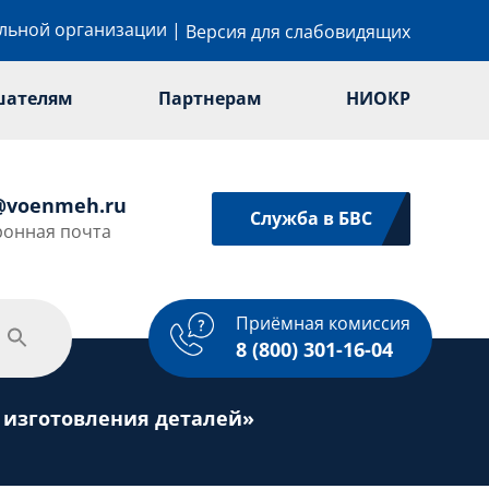
ельной организации
|
Версия для слабовидящих
шателям
Партнерам
НИОКР
@voenmeh.ru
Служба в БВС
ронная почта
Приёмная комиссия
одежная политика
Спорт
Услуги
8 (800) 301-16-04
 изготовления деталей»