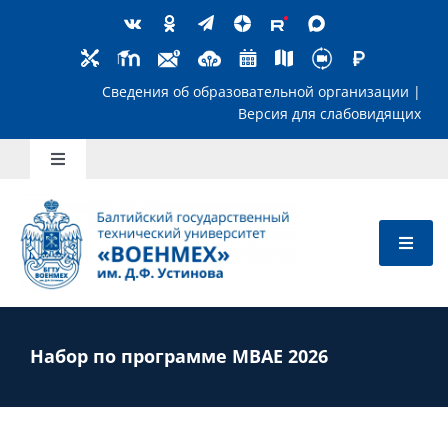
Skip
to
content
Сведения об образовательной организ
Версия для слабов
Toggle
Navigation
Школьникам
Абитуриентам
Студентам
Набор по программе МВАЕ 2026
Преподавателям