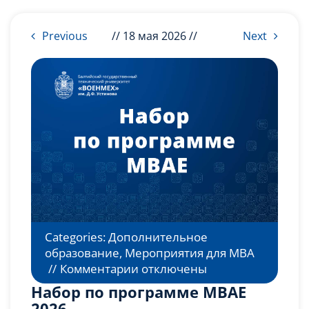
Слушателям
Previous
// 18 мая 2026 //
Next
Партнерам
НИОКР
Categories:
Дополнительное
образование
,
Мероприятия для MBA
к
//
Комментарии
отключены
записи
Набор по программе МВАЕ
Набор
2026