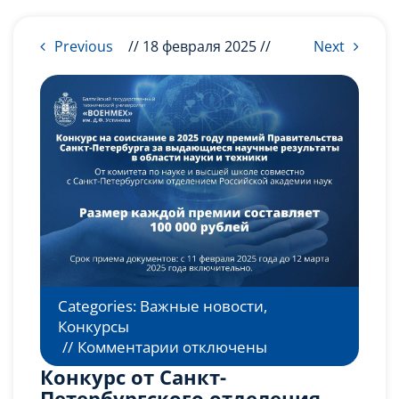
Слушателям
Previous
// 18 февраля 2025 //
Next
Партнерам
НИОКР
Categories:
Важные новости
,
Конкурсы
к
//
Комментарии
отключены
записи
Конкурс от Санкт-
Конкурс
Петербургского отделения