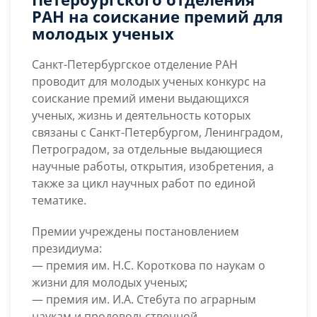
от
РАН на соискание премий для
Санкт-
молодых ученых
Петербургского
отделения
Санкт-Петербургское отделение РАН
РАН
проводит для молодых ученых конкурс на
на
соискание премий имени выдающихся
соискание
ученых, жизнь и деятельность которых
премий
связаны с Санкт-Петербургом, Ленинградом,
для
Петроградом, за отдельные выдающиеся
молодых
научные работы, открытия, изобретения, а
ученых
также за цикл научных работ по единой
тематике.
Премии учреждены постановлением
президиума:
— премия им. Н.С. Короткова по наукам о
жизни для молодых ученых;
— премия им. И.А. Стебута по аграрным
наукам и продовольственной