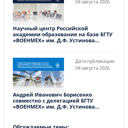
04 августа 2026
Научный центр Российской
академии образования на базе БГТУ
«ВОЕНМЕХ» им. Д.Ф. Устинова
принял участие в круглом столе
«Иммерсивные технологии в
высшем профессиональном
Дата публикации:
образовании» в рамках развития
04 августа 2026
инновационной деятельности
Андрей Иванович Борисенко
совместно с делегацией БГТУ
«ВОЕНМЕХ» им. Д.Ф. Устинова
открыл космическую экспозицию в
Гатчинском музее истории военной
авиации
Обсуждаемые темы: