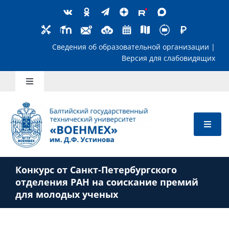
Skip
to
content
Сведения об образовательной организ
Версия для слабов
Toggle
Navigation
Школьникам
Абитуриентам
Конкурс от Санкт-Петербургского
Студентам
отделения РАН на соискание премий
для молодых ученых
Преподавателям