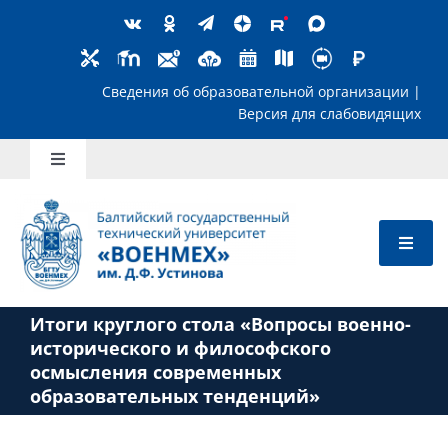
Skip
to
content
Сведения об образовательной организ
Версия для слабов
Toggle
Navigation
Школьникам
Абитуриентам
Итоги круглого стола «Вопросы военно-
Студентам
исторического и философского
осмысления современных
образовательных тенденций»
Преподавателям