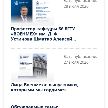
Дата публикации:
образовании» в рамках развития
28 июля 2026
инновационной деятельности
Профессор кафедры Б6 БГТУ
«ВОЕНМЕХ» им. Д. Ф.
Устинова Шматко Алексей
Дмитриевич рассказал в статье
Минобрнауки России о цианотипии
Дата публикации:
27 июля 2026
Лица Военмеха: выпускники,
которыми мы гордимся
Обсуждаемые темы: