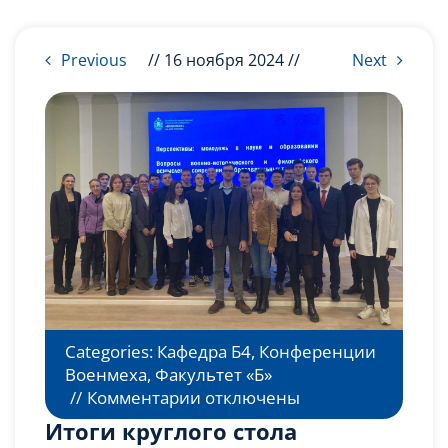
Слушателям
Previous
// 16 ноября 2024 //
Next
Партнерам
НИОКР
Categories:
Кафедра Б4
,
Конференции
Военмеха
,
Факультет «Б»
к
//
Комментарии
отключены
записи
Итоги круглого стола
Итоги