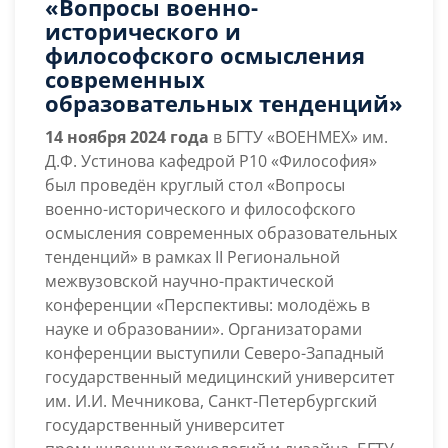
«Вопросы военно-
круглого
исторического и
стола
философского осмысления
«Вопросы
современных
военно-
образовательных тенденций»
исторического
и
14 ноября 2024 года
в БГТУ «ВОЕНМЕХ» им.
философского
Д.Ф. Устинова кафедрой Р10 «Философия»
осмысления
был проведён круглый стол «Вопросы
современных
военно-исторического и философского
образовательных
осмысления современных образовательных
тенденций»
тенденций» в рамках II Региональной
межвузовской научно-практической
конференции «Перспективы: молодёжь в
науке и образовании». Организаторами
конференции выступили Северо-Западный
государственный медицинский университет
им. И.И. Мечникова, Санкт-Петербургский
государственный университет