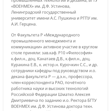
промышленных технологий и дизайна, БГТУ
«ВОЕНМЕХ» им. Д.Ф. Устинова,
Ленинградский государственный
университет имени А.С. Пушкина и РГПУ им.
А.И. Герцена.
От Факультета Р «Международного
промышленного менеджмента и
коммуникации» активное участие в круглом
столе приняли: зав.каф. Р10 «Философия»
к.фил.н., доц. Канатаев Д.В., к.фил.н., доц.
Куракина Е.В., к. истор.н. Курочкин С.С., и др.
сотрудники кафедры под руководством и.о.
декана факультета Р — д.э.н., профессора,
член-корреспондента РАО, почётного
работника науки и высоких технологий
Российской Федерации Шматко Алексея
Дмитриевича по заданию и.о. Ректора БГТУ
ВОЕНМЕХ им. Д.Ф. Устинова доктора техн.