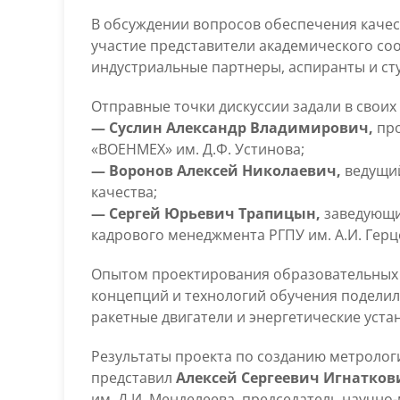
В обсуждении вопросов обеспечения каче
участие представители академического соо
индустриальные партнеры, аспиранты и ст
Отправные точки дискуссии задали в своих
— Суслин Александр Владимирович,
про
«ВОЕНМЕХ» им. Д.Ф. Устинова;
— Воронов Алексей Николаевич,
ведущий
качества;
— Сергей Юрьевич Трапицын,
заведующи
кадрового менеджмента РГПУ им. А.И. Герц
Опытом проектирования образовательных 
концепций и технологий обучения поделил
ракетные двигатели и энергетические уст
Результаты проекта по созданию метролог
представил
Алексей Сергеевич Игнатков
им. Д.И. Менделеева, председатель научн