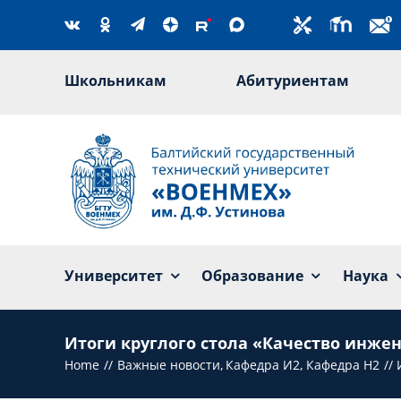
Skip
to
content
Школьникам
Абитуриентам
Университет
Образование
Наука
Итоги круглого стола «Качество инже
Home
Важные новости
Кафедра И2
Кафедра Н2