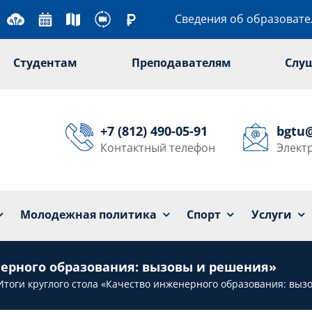
Сведения об образоват
Студентам
Преподавателям
Слу
+7 (812) 490-05-91
bgtu
Контактный телефон
Элект
Университет
Образование
Наука
Мол
Молодежная политика
Спорт
Услуги
нерного образования: вызовы и решения»
Итоги круглого стола «Качество инженерного образования: вы