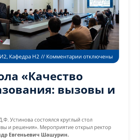
к
 И2
,
Кафедра Н2
//
Комментарии
отключены
записи
Итоги
тола «Качество
круглого
стола
азования: вызовы и
«Качество
инженерного
образования:
вызовы
Д.Ф. Устинова состоялся круглый стол
и
овы и решения». Мероприятие открыл ректор
решения»
ндр Евгеньевич Шашурин.