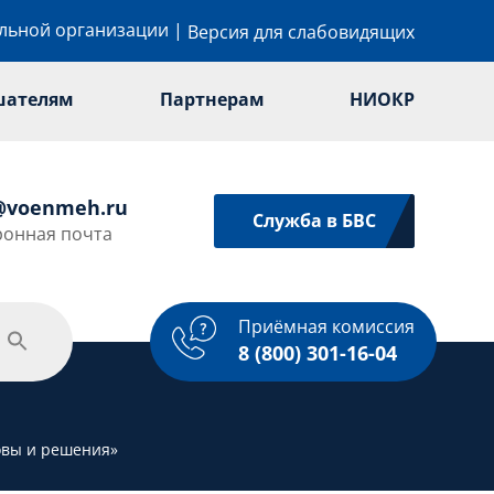
ельной организации
|
Версия для слабовидящих
шателям
Партнерам
НИОКР
@voenmeh.ru
Служба в БВС
ронная почта
Приёмная комиссия
одежная политика
Спорт
Услуги
8 (800) 301-16-04
зовы и решения»