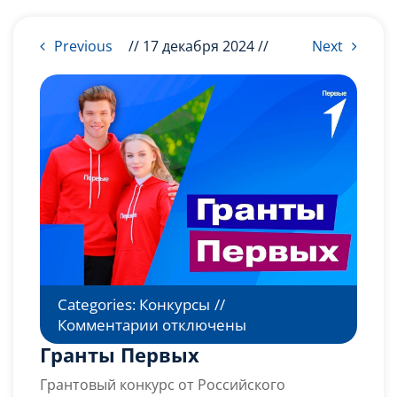
Слушателям
Previous
// 17 декабря 2024 //
Next
Партнерам
НИОКР
Categories:
Конкурсы
//
к
Комментарии
отключены
записи
Гранты Первых
Гранты
Грантовый конкурс от Российского
Первых