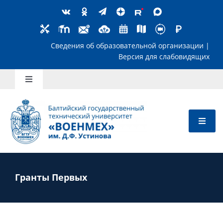
Skip
to
content
Сведения об образовательной организ
Версия для слабов
Toggle
Navigation
Школьникам
Абитуриентам
Студентам
Гранты Первых
Преподавателям