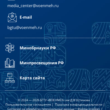
media_center@voenmeh.ru
E-mail
bgtu@voenmeh.ru
Минобрнауки РФ
Минпросвещения РФ
Карта сайта
© 2024 — 2026 БГТУ «ВОЕНМЕХ» им Д.Ф.Устинова |
Пользовательское соглашение
|
Политика конфиденциальности
|
Согласие на обработку персональных данных
|
Файлы «cookie»
|