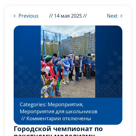
Слушателям
Previous
// 14 мая 2025 //
Next
Партнерам
НИОКР
Categories:
Мероприятия
,
Мероприятия для школьников
к
//
Комментарии
отключены
записи
Городской чемпионат по
Городской
ракетному моделизму