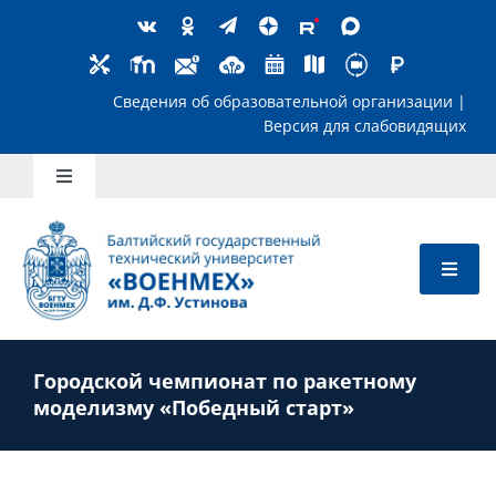
Skip
to
content
Сведения об образовательной организ
Версия для слабов
Toggle
Navigation
Школьникам
Абитуриентам
Городской чемпионат по ракетному
Студентам
моделизму «Победный старт»
Преподавателям