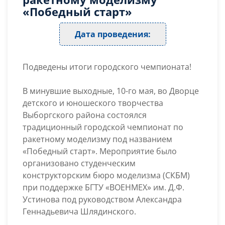
чемпионат
«Победный старт»
по
ракетному
Дата проведения:
моделизму
«Победный
старт»
Подведены итоги городского чемпионата!
В минувшие выходные, 10-го мая, во Дворце
детского и юношеского творчества
Выборгского района состоялся
традиционный городской чемпионат по
ракетному моделизму под названием
«Победный старт». Мероприятие было
организовано студенческим
конструкторским бюро моделизма (СКБМ)
при поддержке БГТУ «ВОЕНМЕХ» им. Д.Ф.
Устинова под руководством Александра
Геннадьевича Шлядинского.