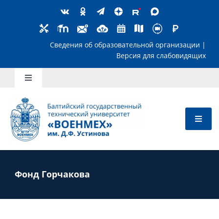
Skip
to
content
Сведения об образовательной организ
Версия для слабов
Toggle
Navigation
Школьникам
Абитуриентам
Студентам
Фонд Горчакова
Преподавателям