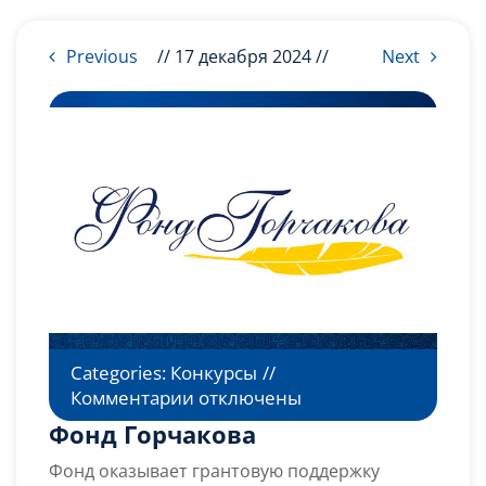
Слушателям
Previous
// 17 декабря 2024 //
Next
Партнерам
НИОКР
Categories:
Конкурсы
//
к
Комментарии
отключены
записи
Фонд Горчакова
Фонд
Фонд оказывает грантовую поддержку
Горчакова