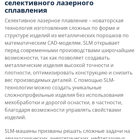
селективного лазерного
Приобретаемые навыки и
Учебная программа
знания
сплавления
Селективное лазерное плавление – новаторская
технология изготовления сложных по форме и
Целевая аудитория
Контакты и обратная
программы
структуре изделий из металлических порошков по
математическим CAD-моделям. SLM открывает
перед современными производствами широчайшие
возможности, так как позволяет создавать
металлические изделия высокой точности и
плотности, оптимизировать конструкцию и снизить
вес производимых деталей. С помощью SLM-
технологии можно создать уникальные
сложнопрофильные изделия без использования
мехобработки и дорогой оснастки, в частности,
благодаря возможности управлять свойствами
изделий.
SLM-машины призваны решать сложные задачи на
авиакосмических, энергетических, нефтегазовых,