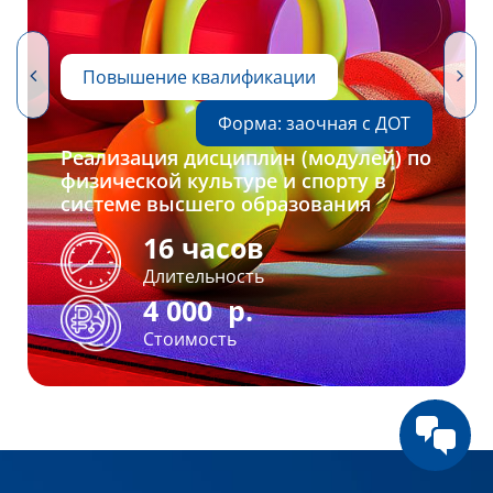
Повышение квалификации
Форма: заочная с ДОТ
Реализация дисциплин (модулей) по
физической культуре и спорту в
системе высшего образования
16 часов
Длительность
4 000
р.
Стоимость