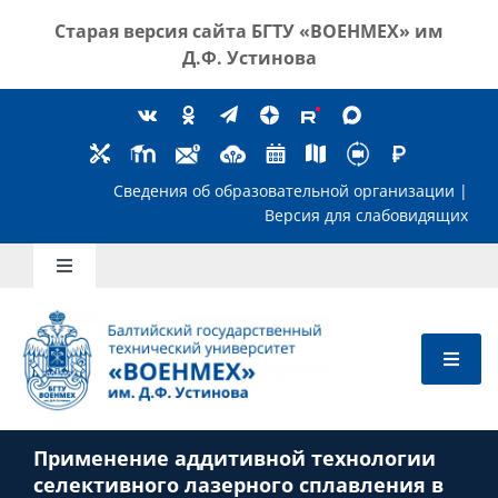
Skip
Старая версия сайта
БГТУ «ВОЕНМЕХ» им
to
Д.Ф. Устинова
content
Сведения об образовательной организ
Версия для слабов
Toggle
Navigation
Школьникам
Абитуриентам
Применение аддитивной технологии
Студентам
селективного лазерного сплавления в