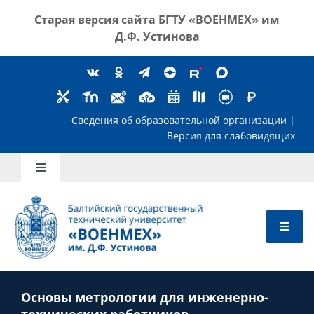
Skip
Старая версия сайта
БГТУ «ВОЕНМЕХ» им
to
Д.Ф. Устинова
content
Сведения об образовательной организ
Версия для слабов
Toggle
Navigation
Школьникам
Абитуриентам
Основы метрологии для инженерно-
Студентам
технических работников