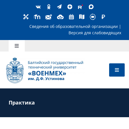
Skip
to
content
Сведения об образовательной организ
Версия для слабов
Toggle
Navigation
Школьникам
Абитуриентам
Студентам
Практика
Преподавателям