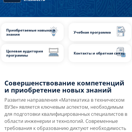
320 часов
Длительность
180 918
р.
Стоимость
Совершенствование компетенций
Приобретаемые навыки и
Учебная программа
знания
и приобретение новых знаний
Развитие направления
«
Математика в техническом
Целевая аудитория
ВУЗе
»
является ключевым аспектом, необходимым
Контакты и обратная
программы
для подготовки квалифицированных специалистов в
области инженерии и технологий. Современные
требования к образованию диктуют необходимость