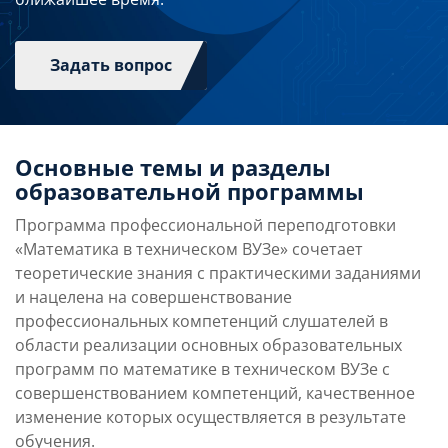
Задать вопрос
Основные темы и разделы
образовательной программы
Программа профессиональной переподготовки
«Математика в техническом ВУЗе» сочетает
теоретические знания с практическими заданиями
и нацелена на совершенствование
профессиональных компетенций слушателей в
области реализации основных образовательных
программ по математике в техническом ВУЗе с
совершенствованием компетенций, качественное
изменение которых осуществляется в результате
обучения.