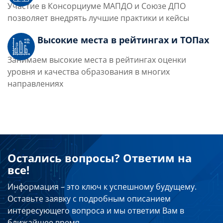
Участие в Консорциуме МАПДО и Союзе ДПО
позволяет внедрять лучшие практики и кейсы
Высокие места в рейтингах и ТОПах
Занимаем высокие места в рейтингах оценки
уровня и качества образования в многих
направлениях
Остались вопросы? Ответим на
все!
Информация – это ключ к успешному будущему.
Оставьте заявку с подробным описанием
интересующего вопроса и мы ответим Вам в
ближайшее время.