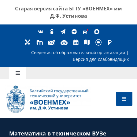
Skip
Старая версия сайта
БГТУ «ВОЕНМЕХ» им
to
Д.Ф. Устинова
content
Сведения об образовательной организ
Версия для слабов
Toggle
Navigation
Школьникам
Абитуриентам
Студентам
Математика в техническом ВУЗе