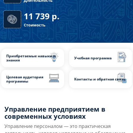
24 часа
Длительность
11 739
р.
Стоимость
Управление предприятием в
Приобретаемые навыки и
современных условиях
Учебная программа
знания
Управление персоналом — это практическая