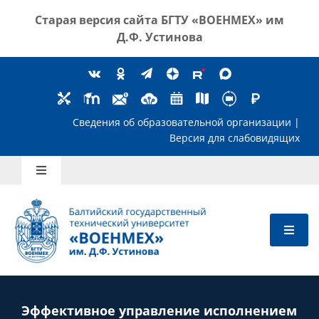
Skip
Старая версия сайта
БГТУ «ВОЕНМЕХ» им
to
Д.Ф. Устинова
content
Сведения об образовательной организ
Версия для слабов
Toggle
Navigation
Школьникам
Абитуриентам
Студентам
Эффективное управление исполнением