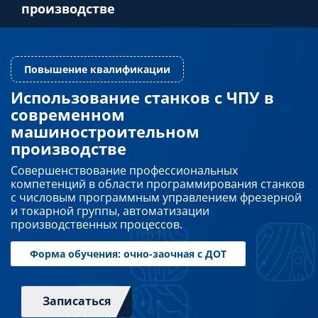
производстве
Преподавателям
Слушателям
Использование станков с ЧПУ в
современном
Повышение квалификации
Партнерам
машиностроительном
производстве
НИОКР
Совершенствование профессиональных
компетенций в области программирования станков
с числовым программным управлением фрезерной
и токарной группы, автоматизации
производственных процессов.
Записаться
Форма обучения: очно-заочная с ДОТ