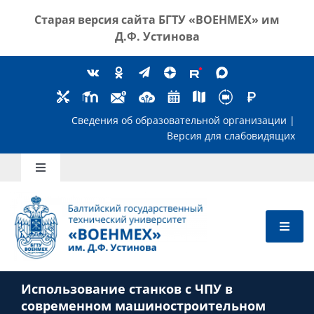
Skip
Старая версия сайта
БГТУ «ВОЕНМЕХ» им
to
Д.Ф. Устинова
content
Сведения об образовательной организ
Версия для слабов
Toggle
Navigation
Школьникам
Абитуриентам
Использование станков с ЧПУ в
Студентам
современном машиностроительном