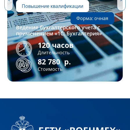
Повышение квалификации
Форма: очная
Ведение бухгалтерского учета с
применением «1С: Бухгалтерия»
120 часов
Длительность
82 780
р.
Стоимость