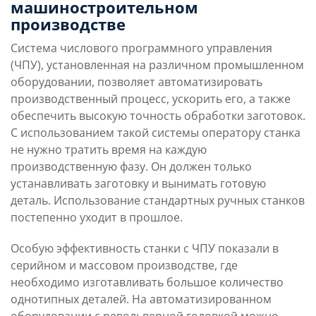
машиностроительном
Приобретаемые навыки и
Учебная программа
знания
производстве
Система числового программного управления
(ЧПУ), установленная на различном промышленном
Целевая аудитория
Контакты и обратная
программы
оборудовании, позволяет автоматизировать
производственный процесс, ускорить его, а также
обеспечить высокую точность обработки заготовок.
С использованием такой системы оператору станка
не нужно тратить время на каждую
производственную фазу. Он должен только
устанавливать заготовку и вынимать готовую
деталь. Использование стандартных ручных станков
постепенно уходит в прошлое.
Особую эффективность станки с ЧПУ показали в
серийном и массовом производстве, где
необходимо изготавливать большое количество
однотипных деталей. На автоматизированном