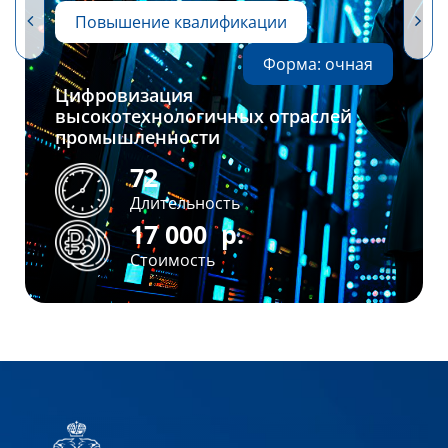
Повышение квалификации
Форма: очная
Цифровизация
высокотехнологичных отраслей
промышленности
72
Длительность
17 000
р.
Стоимость