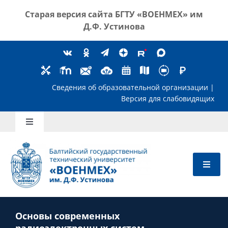
Skip
Старая версия сайта
БГТУ «ВОЕНМЕХ» им
to
Д.Ф. Устинова
content
Сведения об образовательной организ
Версия для слабов
Toggle
Navigation
Школьникам
Абитуриентам
Основы современных
Студентам
радиоэлектронных систем