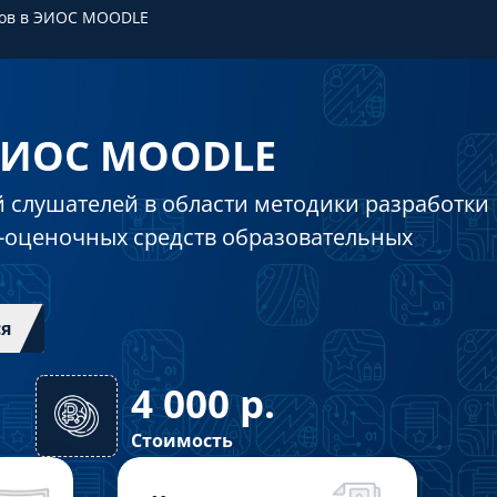
тов в ЭИОС MOODLE
 ЭИОС MOODLE
 слушателей в области методики разработки
-оценочных средств образовательных
ся
4 000
р.
Стоимость