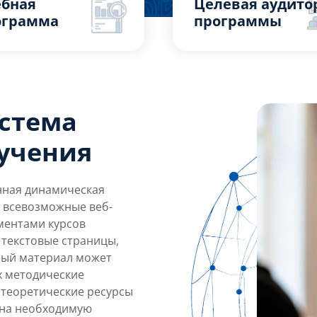
ебная
Целевая аудито
ограмма
программы
стема
учения
нная динамическая
ь всевозможные веб-
ментами курсов
 текстовые страницы,
бный материал может
х методические
 теоретические ресурсы
 на необходимую