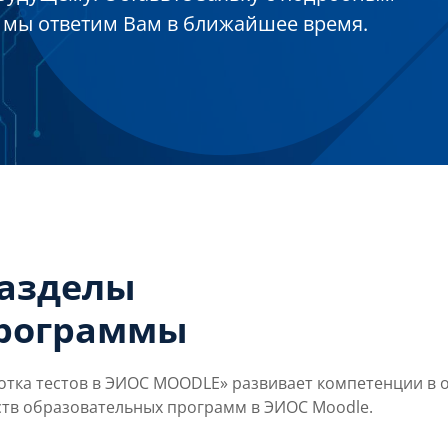
 мы ответим Вам в ближайшее время.
разделы
программы
ка тестов в ЭИОС MOODLE» развивает компетенции в о
тв образовательных программ в ЭИОС Moodle.