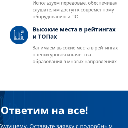
Используем передовые, обеспечивая
слушателям доступ к современному
оборудованию и ПО
Высокие места в рейтингах
и ТОПах
Занимаем высокие места в рейтингах
оценки уровня и качества
образования в многих направлениях
Ответим на все!
будущему. Оставьте заявку с подробным