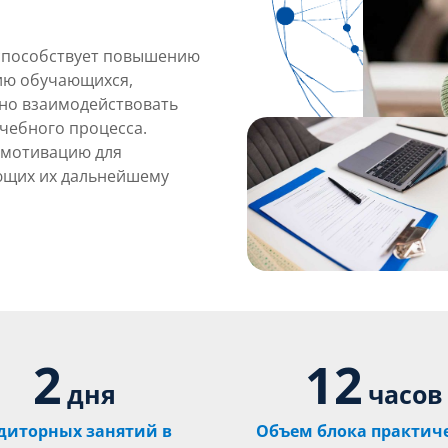
способствует повышению
ию обучающихся,
вно взаимодействовать
учебного процесса.
 мотивацию для
ющих их дальнейшему
2
12
дня
часов
диторных занятий в
Объем блока практич