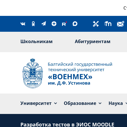
Skip
С
to
content
Школьникам
Абитуриентам
Университет
Образование
Наука
Разработка тестов в ЭИОС MOODLE