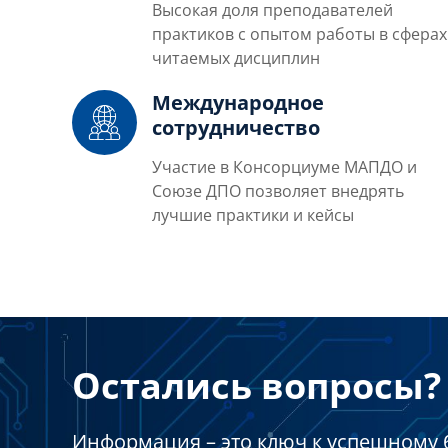
Высокая доля преподавателей
практиков с опытом работы в сферах
читаемых дисциплин
Международное
сотрудничество
Участие в Консорциуме МАПДО и
Союзе ДПО позволяет внедрять
лучшие практики и кейсы
Остались вопросы? 
Информация – это ключ к успешному 