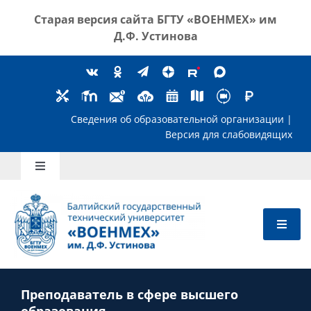
Skip
Старая версия сайта
БГТУ «ВОЕНМЕХ» им
to
Д.Ф. Устинова
content
Сведения об образовательной организ
Версия для слабов
Toggle
Navigation
Школьникам
Абитуриентам
Преподаватель в сфере высшего
Студентам
образования