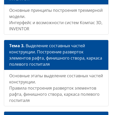
Основные принципы построения трехмерной
модели.
Интерфейс и возможности систем Компас 3D,
INVENTOR
Тема 3.
Выделение составных частей
конструкции. Построение разверток
элементов рафта, финишного створа, каркаса
полевого госпиталя
Основные этапы выделение составных частей
конструкции.
Правила построения разверток элементов
рафта, финишного створа, каркаса полевого
госпиталя