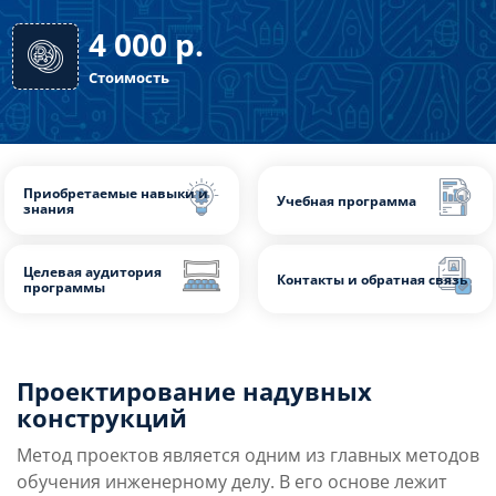
16 часов
Длительность
4 000
р.
Стоимость
Проектирование надувных
Приобретаемые навыки и
Учебная программа
конструкций
знания
Метод проектов является одним из главных методов
обучения инженерному делу. В его основе лежит
Целевая аудитория