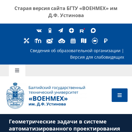
Skip
Старая версия сайта
БГТУ «ВОЕНМЕХ» им
to
Д.Ф. Устинова
content
Сведения об образовательной организ
Версия для слабов
Toggle
Navigation
Школьникам
Абитуриентам
Геометрические задачи в системе
Студентам
автоматизированного проектирования