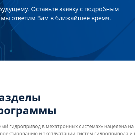
будущему. Оставьте заявку с подробным
 мы ответим Вам в ближайшее время.
разделы
программы
й гидропривод в мехатронных системах» нацелена на
проектированию и эксплуатации систем гидропривода и 