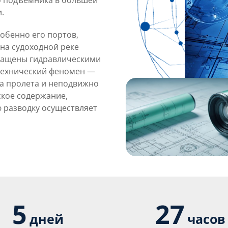
о подъёмника в большей
.
обенно его портов,
на судоходной реке
снащены гидравлическими
технический феномен —
ва пролета и неподвижно
ское содержание,
ю разводку осуществляет
5
27
дней
часов