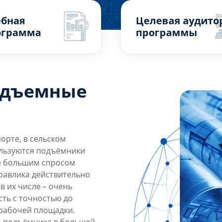
ебная
Целевая аудито
ограмма
программы
одъемные
орте, в сельском
ользуются подъёмники
сё большим спросом
равлика действительно
в их числе – очень
сть с точностью до
рабочей площадки.