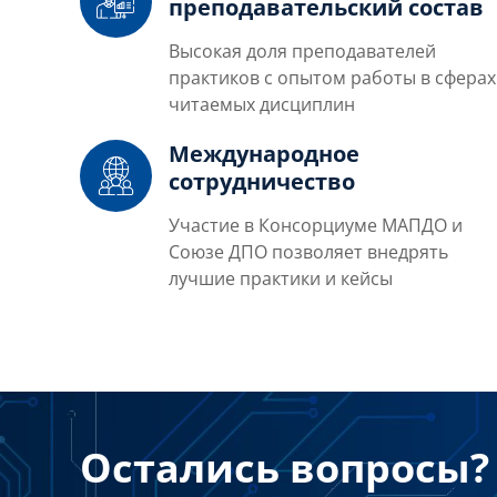
преподавательский состав
Высокая доля преподавателей
практиков с опытом работы в сферах
читаемых дисциплин
Международное
сотрудничество
Участие в Консорциуме МАПДО и
Союзе ДПО позволяет внедрять
лучшие практики и кейсы
Остались вопросы? 