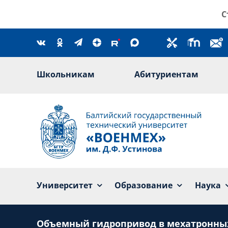
Skip
С
to
content
Школьникам
Абитуриентам
Университет
Образование
Наука
Объемный гидропривод в мехатронны