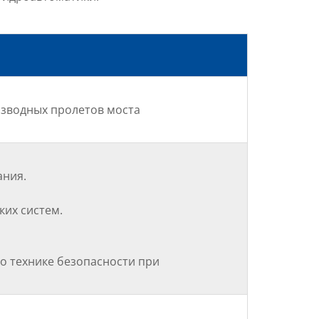
азводных пролетов моста
ания.
их систем.
о технике безопасности при