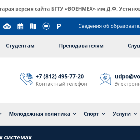
тарая версия сайта
БГТУ «ВОЕНМЕХ» им Д.Ф. Устино
Сведения об образоват
Студентам
Преподавателям
Слу
+7 (812) 495-77-20
udpo@vo
Контактный телефон
Электронн
Университет
Образование
Наука
Мол
Молодежная политика
Спорт
Услуги
х системах