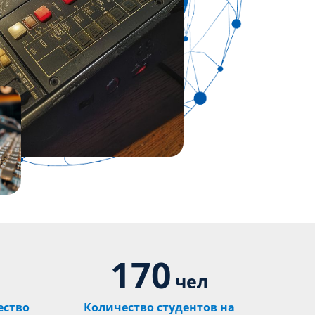
170
чел
ество
Количество студентов на