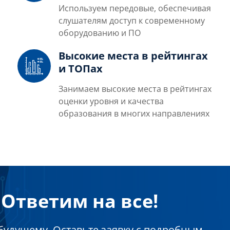
Используем передовые, обеспечивая
слушателям доступ к современному
оборудованию и ПО
Высокие места в рейтингах
и ТОПах
Занимаем высокие места в рейтингах
оценки уровня и качества
образования в многих направлениях
Ответим на все!
будущему. Оставьте заявку с подробным