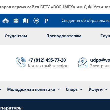
тарая версия сайта
БГТУ «ВОЕНМЕХ» им Д.Ф. Устино
Сведения об образоват
Студентам
Преподавателям
Слу
+7 (812) 495-77-20
udpo@vo
Контактный телефон
Электронн
Университет
Образование
Наука
Мол
Молодежная политика
Спорт
Услуги
ппаратуры