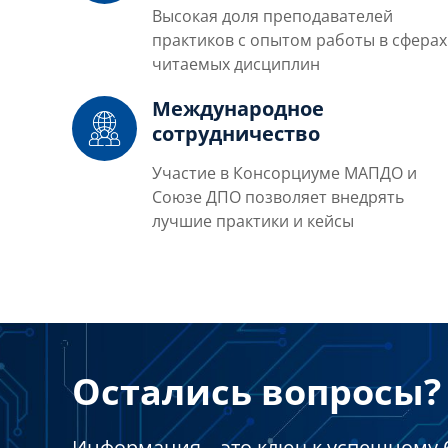
Высокая доля преподавателей
практиков с опытом работы в сферах
читаемых дисциплин
Международное
сотрудничество
Участие в Консорциуме МАПДО и
Союзе ДПО позволяет внедрять
лучшие практики и кейсы
Остались вопросы? 
Информация – это ключ к успешному 