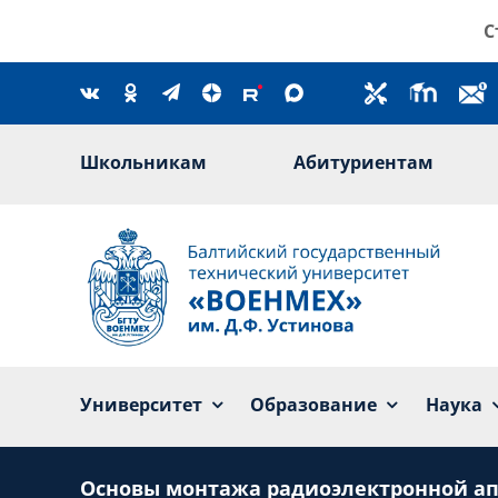
Skip
С
to
content
Школьникам
Абитуриентам
Университет
Образование
Наука
Основы монтажа радиоэлектронной а