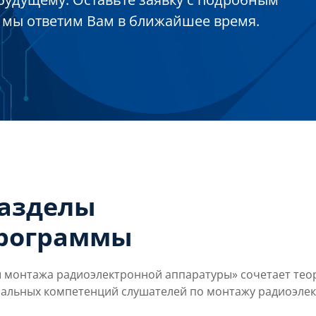
 мы ответим Вам в ближайшее время.
разделы
программы
монтажа радиоэлектронной аппаратуры» сочетает теор
нальных компетенций слушателей по монтажу радиоэле