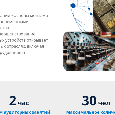
кации «Основы монтажа
 современными
дства
овершенствование
ых устройств открывает
ых отраслях, включая
рудование и
2
30
час
чел
м аудиторных занятий
Максимальное колич