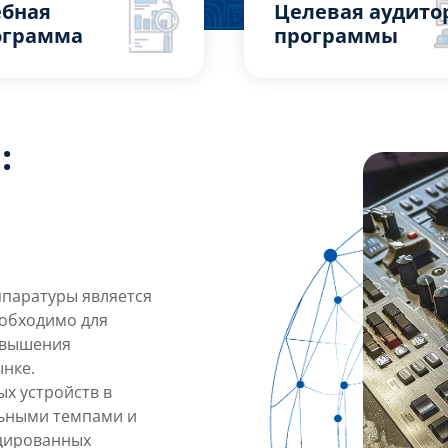
ебная
Целевая аудито
ограмма
программы
:
паратуры является
еобходимо для
овышения
нке.
х устройств в
льными темпами и
ицированных