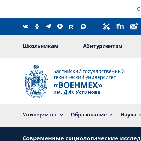
Skip
С
to
content
Школьникам
Абитуриентам
Университет
Образование
Наука
Современные социологические иссле