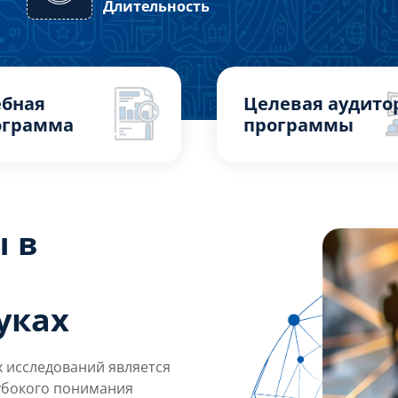
Длительность
ебная
Целевая аудито
ограмма
программы
 в
уках
 исследований является
лубокого понимания