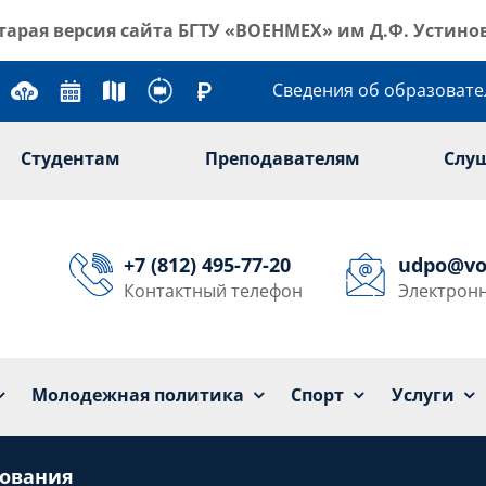
тарая версия сайта
БГТУ «ВОЕНМЕХ» им Д.Ф. Устино
Сведения об образоват
Студентам
Преподавателям
Слу
+7 (812) 495-77-20
udpo@vo
Контактный телефон
Электронн
Университет
Образование
Наука
Мол
Молодежная политика
Спорт
Услуги
дования