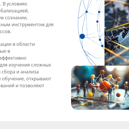
 В условиях
обализацией,
м сознании,
жным инструментом для
ссов.
ации в области
ью в
 эффективно
для изучения сложных
 сбора и анализа
е обучение, открывают
ований и позволяют