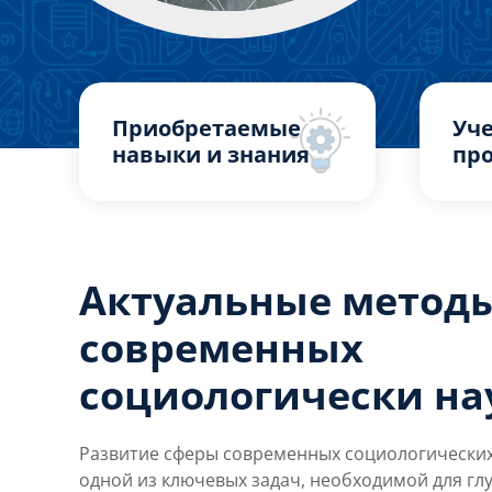
Приобретаемые
Уч
навыки и знания
пр
Актуальные методы
современных
социологически на
Развитие сферы современных социологических
одной из ключевых задач, необходимой для г