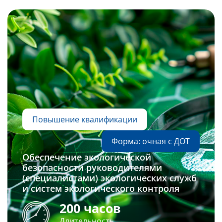
Слушателям
Партнерам
НИОКР
Повышение квалификации
Форма: очная с ДОТ
Обеспечение экологической
безопасности руководителями
(специалистами) экологических служб
и систем экологического контроля
200 часов
Длительность