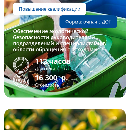
Повышение квалификации
Форма: очная с ДОТ
Обеспечение экологической
безопасности руководителями
подразделений и специалистами в
области обращения с отходами
112 часов
Длительность
16 300
р.
Стоимость