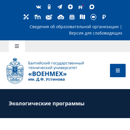
Skip
to
content
Сведения об образовательной организ
Версия для слабов
Toggle
Navigation
Школьникам
Абитуриентам
Студентам
Экологические программы
Преподавателям