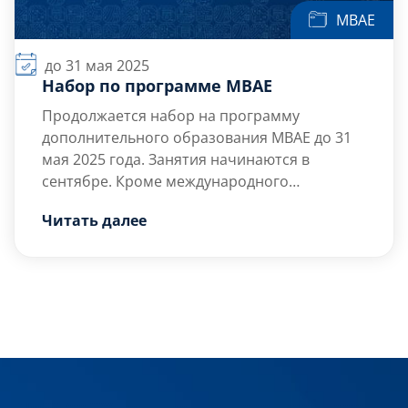
МВАЕ
до 31 мая 2025
Набор по программе МВАЕ
Продолжается набор на программу
дополнительного образования МВАЕ до 31
мая 2025 года. Занятия начинаются в
сентябре. Кроме международного
российско-китайского сертификата выдается
Читать далее
российский Диплом о профессиональной
переподготовке в области экономики и
бизнеса. Подробнее