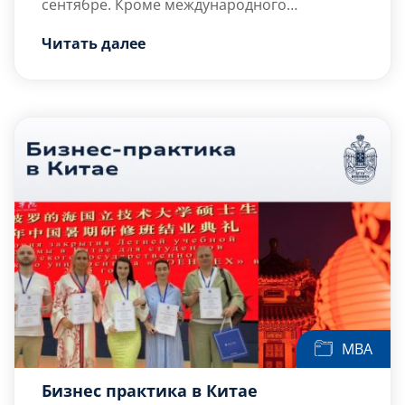
сентябре. Кроме международного
российско-китайского сертификата выдается
Читать далее
российский Диплом о профессиональной
переподготовке в области экономики и
бизнеса. Бизнес практика в Китае
Подробнее
MBA
Бизнес практика в Китае