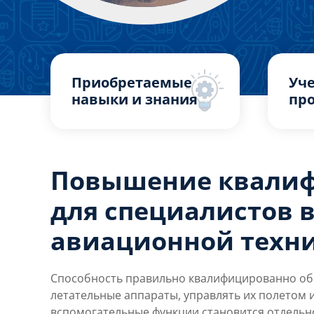
Приобретаемые
Уч
навыки и знания
пр
Повышение квали
для специалистов в
авиационной техн
Способность правильно квалифицированно об
летательные аппараты, управлять их полетом 
вспомогательные функции становится отдельн