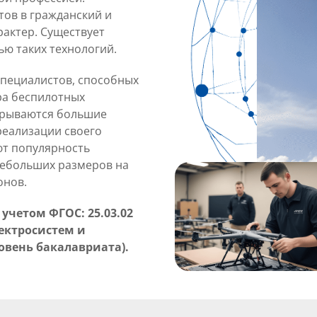
ов в гражданский и
актер. Существует
ю таких технологий.
специалистов, способных
ра беспилотных
крываются большие
реализации своего
ют популярность
небольших размеров на
онов.
учетом ФГОС: 25.03.02
ектросистем и
вень бакалавриата).