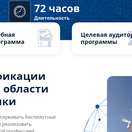
72 часов
Форма обучения: смешанная
Длительность
ебная
Целевая аудито
ограмма
программы
фикации
 области
ики
служивать беспилотные
и реализовать
ой профессией.