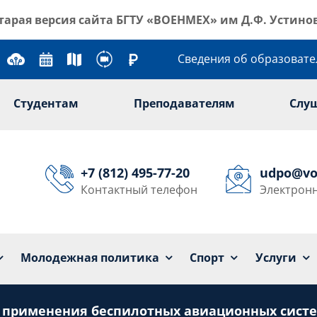
тарая версия сайта
БГТУ «ВОЕНМЕХ» им Д.Ф. Устино
Сведения об образоват
Студентам
Преподавателям
Слу
+7 (812) 495-77-20
udpo@vo
Контактный телефон
Электронн
Университет
Образование
Наука
Мол
Молодежная политика
Спорт
Услуги
и применения беспилотных авиационных сист