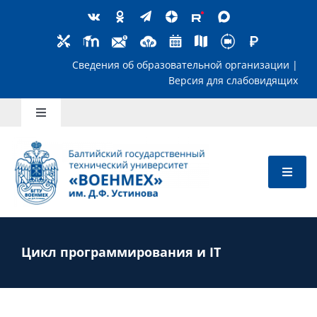
Skip
to
content
Сведения об образовательной организ
Версия для слабов
Toggle
Navigation
Школьникам
Абитуриентам
Студентам
Цикл программирования и IT
Преподавателям