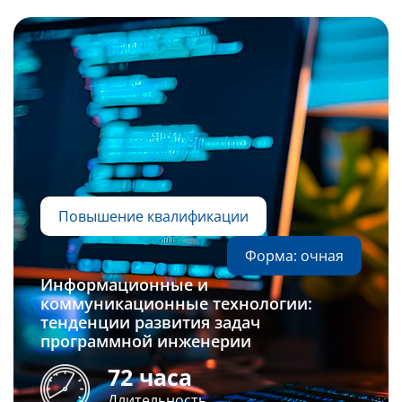
Слушателям
Партнерам
НИОКР
Повышение квалификации
Форма: очная
Информационные и
коммуникационные технологии:
тенденции развития задач
программной инженерии
72 часа
Длительность