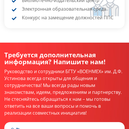
Библиотечно-издательский центр
Электронная образовательная среда
Конкурс на замещение должностей ППС
Требуется дополнительная
информация? Напишите нам!
Руководство и сотрудники БГТУ «ВОЕНМЕХ» им. Д.Ф.
Устинова всегда открыты для общения и
сотрудничества! Мы всегда рады новым
знакомствам, идеям, предложениям и партнерству.
Не стесняйтесь обращаться к нам – мы готовы
ответить на все ваши вопросы и помочь в
реализации совместных инициатив!