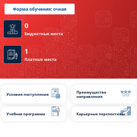
Слушателям
Форма обучения: очная
Партнерам
НИОКР
0
Бюджетные места
1
Платные места
Преимущества
Условия поступления