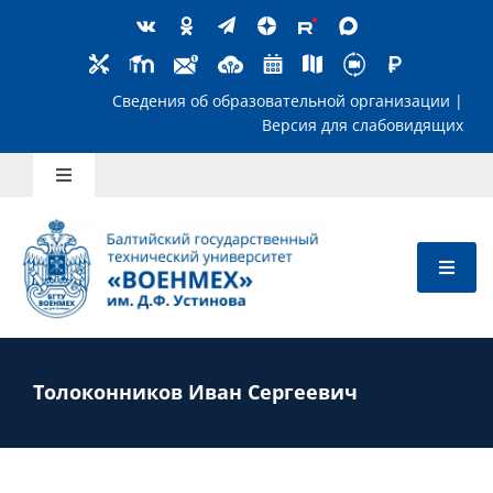
Skip
to
content
Сведения об образовательной организ
Версия для слабов
Toggle
Navigation
Школьникам
Абитуриентам
Студентам
Толоконников Иван Сергеевич
Преподавателям