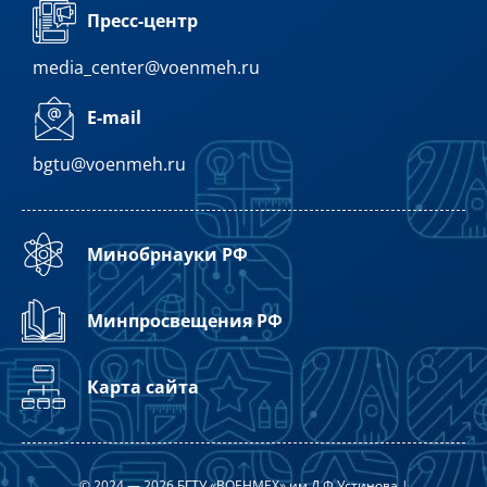
Пресс-центр
media_center@voenmeh.ru
E-mail
bgtu@voenmeh.ru
Минобрнауки РФ
Минпросвещения РФ
Карта сайта
© 2024 — 2026 БГТУ «ВОЕНМЕХ» им Д.Ф.Устинова |