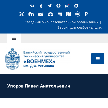
Skip
to
content
Сведения об образовательной организ
Версия для слабов
Toggle
Navigation
Школьникам
Абитуриентам
Студентам
Упоров Павел Анатольевич
Преподавателям