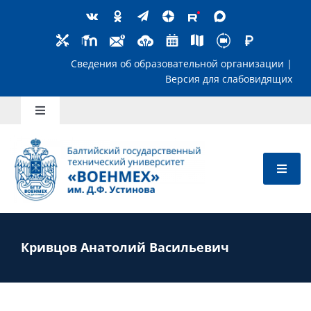
Skip
to
content
Сведения об образовательной организ
Версия для слабов
Toggle
Navigation
Школьникам
Абитуриентам
Студентам
Кривцов Анатолий Васильевич
Преподавателям