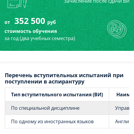
Зачисление после сдачи ВИ
352 500
от
руб
стоимость обучения
за год (два учебных семестра)
Перечень вступительных испытаний при
поступлении в аспирантуру
Тип вступительного испытания (ВИ)
Наиме
По специальной дисциплине
Управле
По одному из иностранных языков
Английс