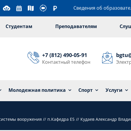
Сведения об образоват
Студентам
Преподавателям
Слу
+7 (812) 490-05-91
bgtu
Контактный телефон
Элект
Университет
Образование
Наука
Мол
Молодежная политика
Спорт
Услуги
 системы вооружения
п.Кафедра Е5
Кудаев Александр Влад