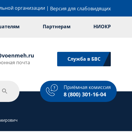
ельной организации
|
Версия для слабовидящих
шателям
Партнерам
НИОКР
@voenmeh.ru
Служба в БВС
ронная почта
Приёмная комиссия
одежная политика
Спорт
Услуги
8 (800) 301-16-04
имирович