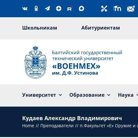
Skip
to
content
Школьникам
Абитуриентам
Университет
Образование
Наука
Кудаев Александр Владимирович
Home
Преподаватели
п.Факультет «Е» Оружие и