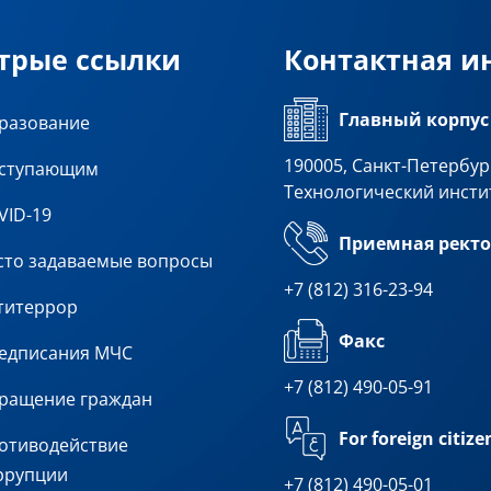
трые ссылки
Контактная 
Главный корпус
разование
190005, Санкт-Петербург
ступающим
Технологический инсти
VID-19
Приемная ректо
сто задаваемые вопросы
+7 (812) 316-23-94
титеррор
Факс
едписания МЧС
+7 (812) 490-05-91
ращение граждан
For foreign citize
отиводействие
ррупции
+7 (812) 490-05-01