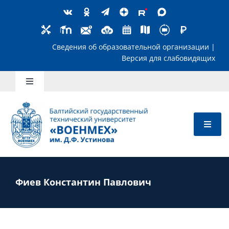
Skip
to
content
Сведения об образовательной организ
Версия для слабов
Toggle
Navigation
Школьникам
Абитуриентам
Студентам
Фиев Константин Павлович
Преподавателям