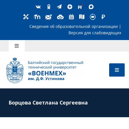
Skip
to
content
Сведения об образовательной организ
Версия для слабов
Toggle
Navigation
Школьникам
Абитуриентам
Студентам
Борцова Светлана Сергеевна
Преподавателям