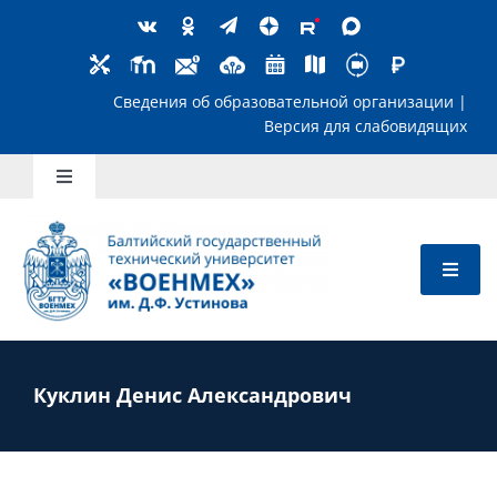
Skip
to
content
Сведения об образовательной организ
Версия для слабов
Toggle
Navigation
Школьникам
Абитуриентам
Студентам
Куклин Денис Александрович
Преподавателям