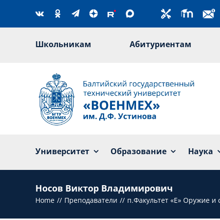
Skip
to
content
Школьникам
Абитуриентам
Университет
Образование
Наука
Носов Виктор Владимирович
Home
Преподаватели
п.Факультет «Е» Оружие и