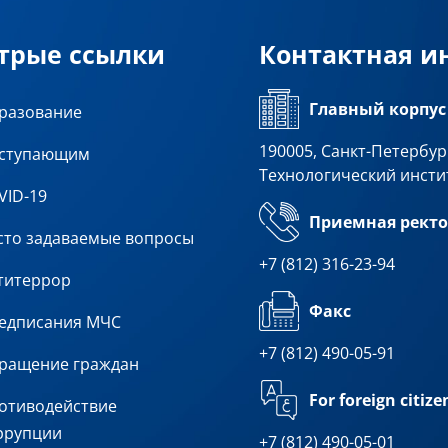
трые ссылки
Контактная 
Главный корпус
разование
190005, Санкт-Петербург
ступающим
Технологический инсти
VID-19
Приемная ректо
сто задаваемые вопросы
+7 (812) 316-23-94
титеррор
Факс
едписания МЧС
+7 (812) 490-05-91
ращение граждан
For foreign citize
отиводействие
ррупции
+7 (812) 490-05-01