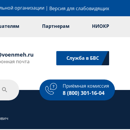
ельной организации
|
Версия для слабовидящих
шателям
Партнерам
НИОКР
@voenmeh.ru
Служба в БВС
ронная почта
Приёмная комиссия
одежная политика
Спорт
Услуги
8 (800) 301-16-04
ович