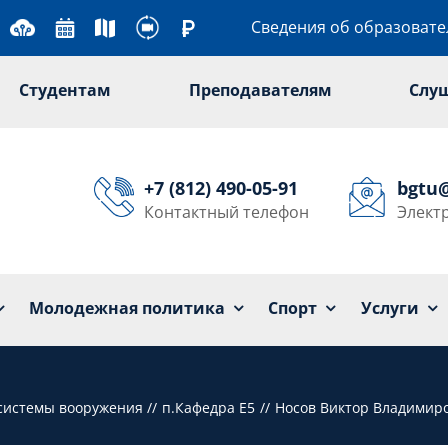
Сведения об образоват
Студентам
Преподавателям
Слу
+7 (812) 490-05-91
bgtu
Контактный телефон
Элект
Университет
Образование
Наука
Мол
Молодежная политика
Спорт
Услуги
 системы вооружения
п.Кафедра Е5
Носов Виктор Владимир