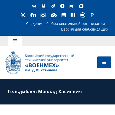
Skip
to
content
Сведения об образовательной организ
Версия для слабов
Toggle
Navigation
Школьникам
Абитуриентам
Студентам
Гельдибаев Мовлад Хасиевич
Преподавателям