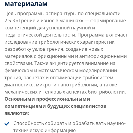
материалам
0
Цель программы аспирантуры по специальности
2.5.3 «Трение и износ в машинах» — формирование
Платные места
Преимущества
компетенций для успешной научной и
Условия поступления
направления
педагогической деятельности. Программа включает
исследование трибологических характеристик,
разработку узлов трения, создание новых
Учебная программа
Карьерные перспек
материалов с фрикционными и антифрикционными
свойствами. Также акцентируется внимание на
физическом и математическом моделировании
трения, расчетах и оптимизации трибосистем,
диагностике, микро- и нанотрибологии, а также
механических и тепловых аспектах биотрибологии.
Основными профессиональными
компетенциями будущих специалистов
являются:
Способность собирать и обрабатывать научно-
техническую информацию