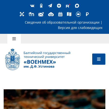
Skip
to
content
Сведения об образовательной организ
Версия для слабов
Toggle
Navigation
Школьникам
Абитуриентам
Студентам
Преподавателям