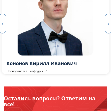
Шония Карина Нугзаровна
Ассистент кафедры Е2
Остались вопросы? Ответим на
все!