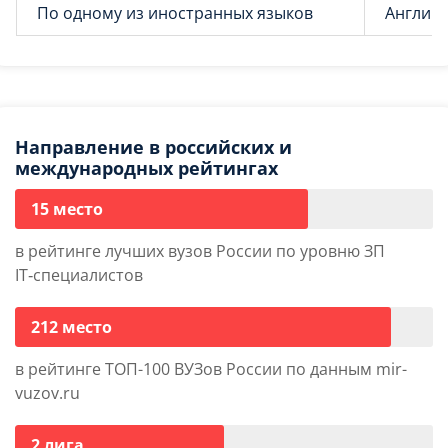
По одному из иностранных языков
Английс
Направление в российских и
международных рейтингах
15 место
в рейтинге лучших вузов России по уровню ЗП
IT‑специалистов
212 место
в рейтинге ТОП-100 ВУЗов России по данным mir-
vuzov.ru
2 лига