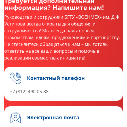
Требуется дополнительная
информация? Напишите нам!
Руководство и сотрудники БГТУ «ВОЕНМЕХ» им. Д.Ф.
Устинова всегда открыты для общения и
сотрудничества! Мы всегда рады новым
знакомствам, идеям, предложениям и партнерству.
Не стесняйтесь обращаться к нам – мы готовы
ответить на все ваши вопросы и помочь в
реализации совместных инициатив!
Контактный телефон
+7 (812) 490-05-88
Электронная почта