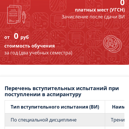
0
платных мест (УГСН)
Зачисление после сдачи ВИ
0
от
руб
стоимость обучения
за год (два учебных семестра)
Перечень вступительных испытаний при
поступлении в аспирантуру
Тип вступительного испытания (ВИ)
Наиме
По специальной дисциплине
Трение 