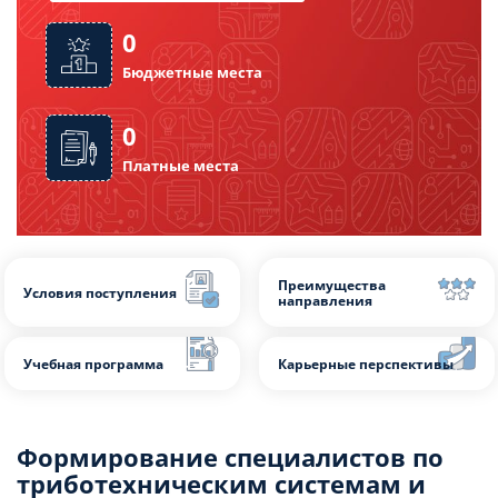
Форма обучения: очная
0
Формирование специалистов по
Бюджетные места
триботехническим системам и