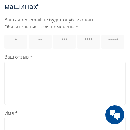
машинах”
Ваш адрес email не будет опубликован.
Обязательные поля помечены
*
1 из 5
2 из 5
3 из 5
4 из 5
5 из 5
звёзд
звёзд
звёзд
звёзд
звёзд
Ваш отзыв
*
Имя
*