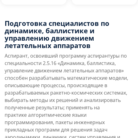
Преимущества
Подготовка специалистов по
Условия поступления
направления
динамике, баллистике и
управлению движением
летательных аппаратов
Учебная программа
Карьерные перспек
Аспирант, освоивший программу
аспирантуры по
специальности 2.5.16 «Динамика, баллистика,
управление движением летательных аппаратов»
способен разрабатывать математические модели,
описывающие процессы, происходящие в
разрабатываемых ракетно-космических системах,
выбирать методы их решений и анализировать
полученные результаты; применять на
практике алгоритмические языки
программирования, пакеты инженерных
прикладных программ для решения задач
аэродинамики, динамики, систем управления и