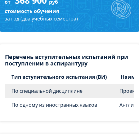
368 900
от
руб
стоимость обучения
за год (два учебных семестра)
Перечень вступительных испытаний при
поступлении в аспирантуру
Тип вступительного испытания (ВИ)
Наиме
По специальной дисциплине
Проекти
По одному из иностранных языков
Английс