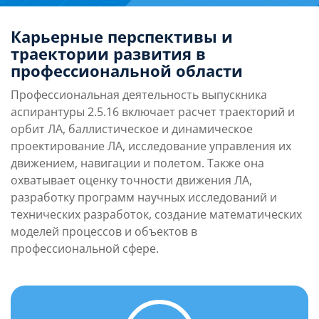
бортинженером в основной экипаж «Союз
ТМА-21» и МКС-27/28. В марте 2010 года успешно
Карьерные перспективы и
сдал экзамены в составе своего экипажа. В
траектории развития в
апреле аттестован в качестве космонавта отряда
профессиональной области
РКК «Энергия», но в феврале 2011 года в связи с
Совершил два космических полёта: в 2011 и 2016
реорганизацией уволен из него и тут же принят в
годах.
Профессиональная деятельность выпускника
отряд ФГБУ НИИ ЦПК на должность космонавта-
аспирантуры 2.5.16 включает расчет траекторий и
испытателя.
орбит ЛА, баллистическое и динамическое
проектирование ЛА, исследование управления их
движением, навигации и полетом. Также она
охватывает оценку точности движения ЛА,
разработку программ научных исследований и
технических разработок, создание математических
моделей процессов и объектов в
профессиональной сфере.