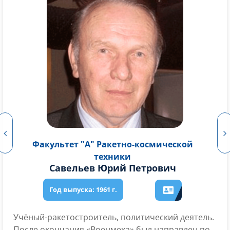
Факультет "А" Ракетно-космической
техники
Борисенко Андрей Иванович
Лётчик-космонавт, член отряда космонавтов.
Имеет звание героя России (2012 г). С 1989 года