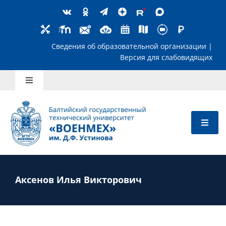
Skip
to
content
Сведения об образовательной организ
Версия для слабов
Toggle
Navigation
Школьникам
Абитуриентам
Студентам
Аксенов Илья Викторович
Преподавателям