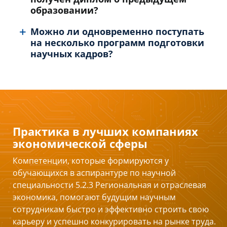
образовании?
Можно ли одновременно поступать
на несколько программ подготовки
научных кадров?
Практика в лучших компаниях
экономической сферы
Компетенции, которые формируются у
обучающихся в аспирантуре по научной
специальности 5.2.3 Региональная и отраслевая
экономика, помогают будущим научным
сотрудникам быстро и эффективно строить свою
карьеру и успешно конкурировать на рынке труда.