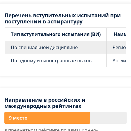
Перечень вступительных испытаний при
поступлении в аспирантуру
Тип вступительного испытания (ВИ)
Наиме
По специальной дисциплине
Региона
По одному из иностранных языков
Английс
Направление в российских и
международных рейтингах
9 место
в предметном рейтинге по авиационно-