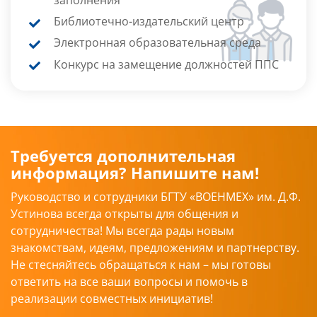
Библиотечно-издательский центр
Электронная образовательная среда
Конкурс на замещение должностей ППС
Требуется дополнительная
информация? Напишите нам!
Руководство и сотрудники БГТУ «ВОЕНМЕХ» им. Д.Ф.
Устинова всегда открыты для общения и
сотрудничества! Мы всегда рады новым
знакомствам, идеям, предложениям и партнерству.
Не стесняйтесь обращаться к нам – мы готовы
ответить на все ваши вопросы и помочь в
реализации совместных инициатив!