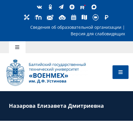
Skip
to
content
Сведения об образовательной организ
Версия для слабов
Toggle
Navigation
Школьникам
Абитуриентам
Студентам
Назарова Елизавета Дмитриевна
Преподавателям