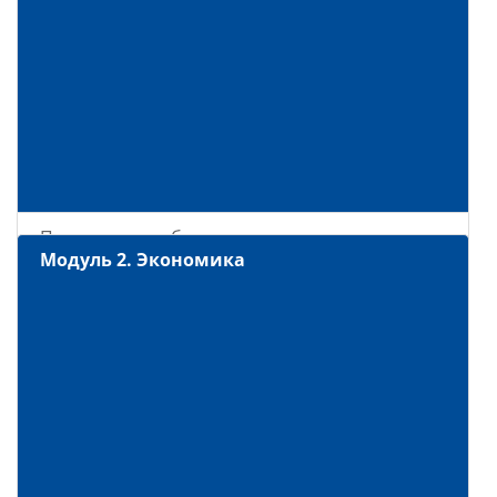
Природное и общественное в человеке.
Модуль 2. Экономика
(Человек как результат биологической и
социокультурной эволюции)
Мировоззрение, его виды и формы
Виды знаний
Понятие истины, её критерии
Мышление и деятельность
Потребности и интересы
Свобода и необходимость в человеческой
деятельности. Свобода и ответственность