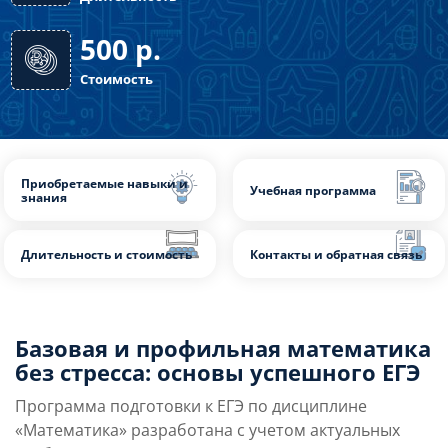
4, 7, 8 мес
Длительность
500
р.
Стоимость
Базовая и профильная математика
без стресса: основы успешного ЕГЭ
Приобретаемые навыки и
Учебная программа
знания
Программа подготовки к ЕГЭ по дисциплине
«Математика» разработана с учетом актуальных