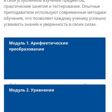
в себя углубленное изучение предметов,
практические занятия и тестирование. Опытные
преподаватели используют современные методики
обучения, что позволяет каждому ученику успешно
усваивать знания и уверенность в своих силах.
Модуль 1. Арифметические
преобразования
Действия со степенями с целым и дробным
Модуль 2. Уравнения
показателем
Модуль числа
Формулы сокращенного умножения
Действия с алгебраическими дробями