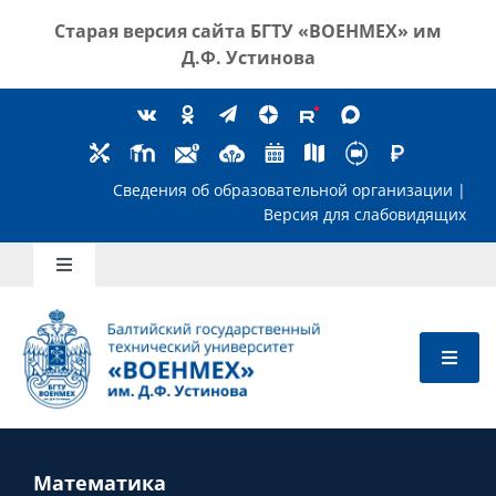
Skip
Старая версия сайта
БГТУ «ВОЕНМЕХ» им
to
Д.Ф. Устинова
content
Сведения об образовательной организ
Версия для слабов
Toggle
Navigation
Школьникам
Абитуриентам
Студентам
Математика