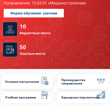
Направление: 15.03.01 «Машиностроение»
Слушателям
Партнерам
Форма обучения: заочная
НИОКР
10
Бюджетные места
50
Платные места