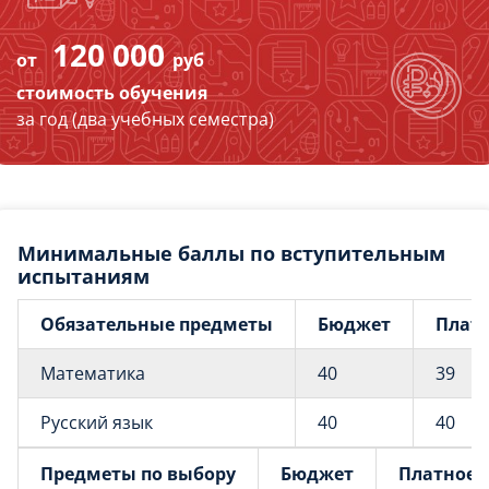
120 000
от
руб
стоимость обучения
за год (два учебных семестра)
Минимальные баллы по вступительным
испытаниям
Обязательные предметы
Бюджет
Плат
Математика
40
39
Русский язык
40
40
Предметы по выбору
Бюджет
Платное