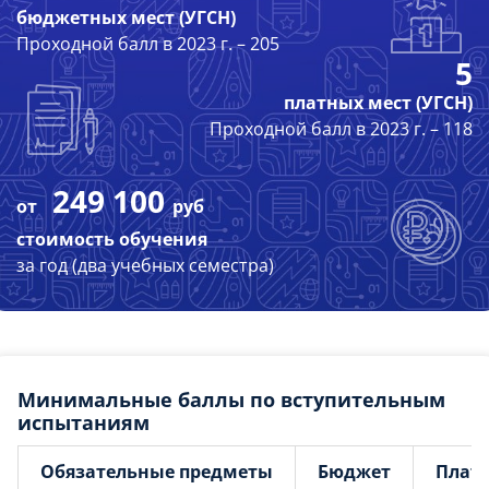
бюджетных мест (УГСН)
Проходной балл в 2023 г. – 205
5
платных мест (УГСН)
Проходной балл в 2023 г. – 118
249 100
от
руб
стоимость обучения
за год (два учебных семестра)
Минимальные баллы по вступительным
испытаниям
Обязательные предметы
Бюджет
Плат