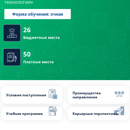
технологии»
Слушателям
Партнерам
Форма обучения: очная
НИОКР
26
Бюджетные места
50
Платные места