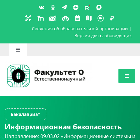
Skip
to
content
Сведения об образовательной организ
Версия для слабов
Toggle
Navigation
Школьникам
Абитуриентам
Студентам
Информационная безопасность
Бакалавриат
Преподавателям
Направление: 09.03.02 «Информационные системы и