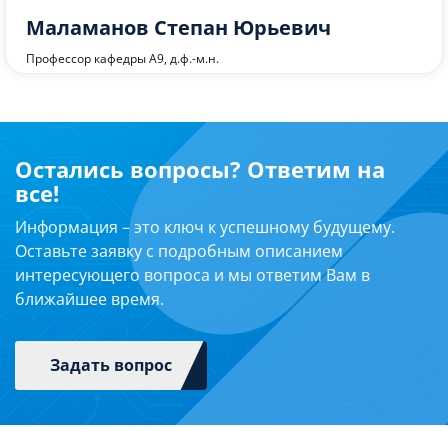
Яковчук Михаил Сергеевич
Доцент кафедры А9, к.т.н.
Остались вопросы? Ответим на
все!
Информация – это ключ к успешному будущему.
Оставьте заявку с подробным описанием
интересующего вопроса и мы ответим Вам в
ближайшее время.
Задать вопрос