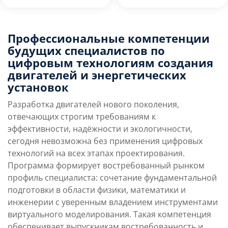
Преимущества
Профессиональные компетенции
Условия поступления
направления
будущих специалистов по
цифровым технологиям создания
двигателей и энергетических
Учебная программа
Карьерные перспек
установок
Разработка двигателей нового поколения,
отвечающих строгим требованиям к
эффективности, надёжности и экологичности,
сегодня невозможна без применения цифровых
технологий на всех этапах проектирования.
Программа формирует востребованный рынком
профиль специалиста: сочетание фундаментальной
подготовки в области физики, математики и
инженерии с уверенным владением инструментами
виртуального моделирования. Такая компетенция
обеспечивает выпускникам востребованность и